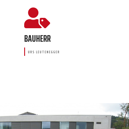

BAUHERR
URS LEUTENEGGER