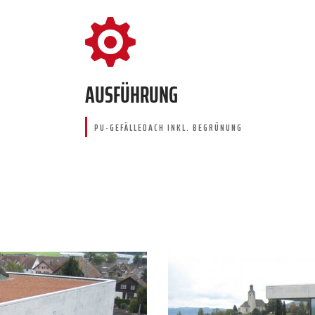

AUSFÜHRUNG
PU-GEFÄLLEDACH INKL. BEGRÜNUNG